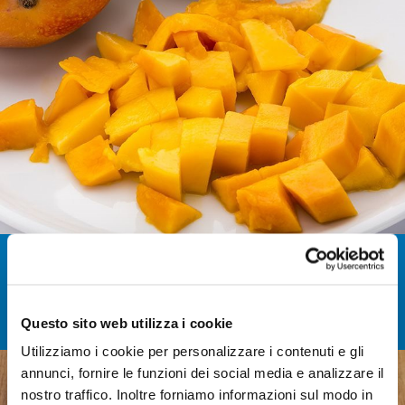
Una
qualità garantita
grazie ad un
rapporto
consolidato
ed
esclusivo
con i fornitori di frutta,
costantemente monitorati, anche con visite
frequenti, per il
rispetto
delle specifiche.
Questo sito web utilizza i cookie
Utilizziamo i cookie per personalizzare i contenuti e gli
annunci, fornire le funzioni dei social media e analizzare il
nostro traffico. Inoltre forniamo informazioni sul modo in