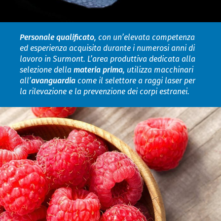
Personale qualificato
, con un’elevata competenza
ed esperienza acquisita durante i numerosi anni di
lavoro in Surmont. L’area produttiva dedicata alla
selezione della
materia prima
, utilizza macchinari
all’
avanguardia
come il selettore a raggi laser per
la rilevazione e la prevenzione dei corpi estranei.